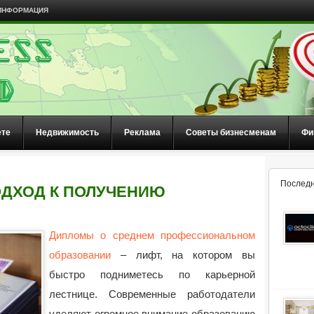
ИНФОРМАЦИЯ
ете
Недвижимость
Реклама
Советы бизнесменам
Фи
Последн
ДХОД К ПОЛУЧЕНИЮ
Дипломы о среднем профессиональном
образовании
– лифт, на котором вы
быстро подниметесь по карьерной
лестнице. Современные работодатели
уделяют огромное внимание образованию