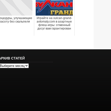
оцедуры, улучшающие
Играйте на vulcan-grand-
расоту без скальпеля
avtomaty.com в азартные
флеш-игры: отменный
досуг вам гарантирован
АРХИВ СТАТЕЙ
рхив
татей