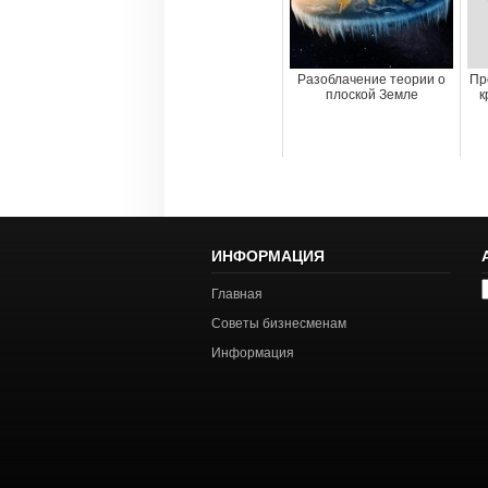
Разоблачение теории о
Пр
плоской Земле
к
ИНФОРМАЦИЯ
А
Главная
с
Советы бизнесменам
Информация