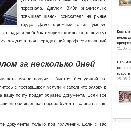
персонала.
Диплом ВУЗа значительно
повышает шансы соискателя на рынке
труда. Даже огромный опыт, умение
Как выр
шать задачи любой категории сложности не помогут
перец д
ему документ, подтверждающий профессиональный
приправ
31. 05. 
лом за несколько дней
Парикма
стиля и
красоты
иалиста можно получить быстро, без усилий, не
25. 05. 
литесь с поставщиком услуги и заполните заявку в
на вашу почту придет образец документа. Если все
аниям, оригинальная версия будет выслана на ваш
те документы только при получении. Если с вас