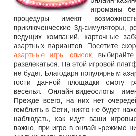
онлайн-кази
игроманы бе
процедуры имеют возможность
приключенческие 3д-симуляторы, р
ведущих компаний, карточные за
азартных вариантов. Посетите скор
азартные игры список
, выбирайте
развлекаться. На этой игровой плат
не будет. Благодаря популярным аз
гости данной площадки смогу р
веселья. Онлайн-видеослоты име
Прежде всего, на них нет очереде
гемблить в Сети, никто не будет нах
наблюдать, как идут ваши игровы
важно, при игре в онлайн-режиме ни