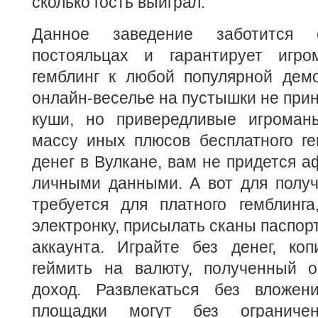
сколько гость выиграл.
Данное заведение заботится
постояльцах и гарантирует игро
гемблинг к любой популярной демо
онлайн-веселье на пустышки не при
куши, но привередливые игроман
массу иных плюсов бесплатного ге
денег в Вулкане, вам не придется 
личными данными. А вот для получ
требуется для платного гемблинга
электронку, присылать сканы паспор
аккаунта. Играйте без денег, коп
геймить на валюту, полученный 
доход. Развлекаться без вложен
площадки могут без ограниче