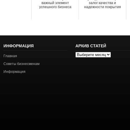
важный элемент
залог качества и
успешного бизнеса
надежности покрытия
ИНФОРМАЦИЯ
АРХИВ СТАТЕЙ
Архив
Главная
статей
Советы бизнесменам
Информация