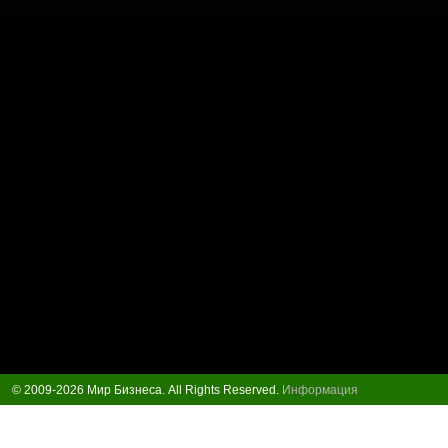
© 2009-2026 Мир Бизнеса. All Rights Reserved.
Информация