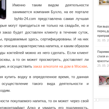
Именно таким видом деятельности
занимается компания Бухло, на ее портале
byhlo-24.com представлена самая лучшая
рые могут пригодиться не только на свадьбе, но и
Как выр
перец д
 заказ будет доставлен клиенту в течение суток,
приправ
ры, продаваемые здесь, сертифицированы. И на них
31. 05. 
но описана характеристика напитка, и каким образом
Парикма
иды коктейлей можно из него сделать. Если клиент
стиля и
осквы, а то он может просмотреть, доставляет ли
красоты
25. 05. 
цию, и осуществить
заказ алкоголя на дом в Москве
.
зя купить водку в определенное время, то данная
осуществление такого вида деятельности и
ходим.
ости покупаемого напитка, то он может через свой
нтиконтрафакт Алко и увидеть его подлинность.