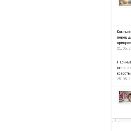
Как выр
перец д
приправ
31. 05. 
Парикма
стиля и
красоты
25. 05. 