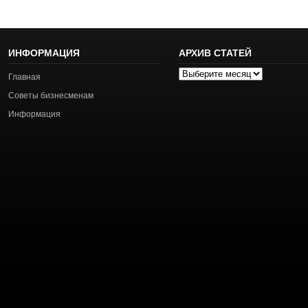
ИНФОРМАЦИЯ
АРХИВ СТАТЕЙ
Архив
Главная
статей
Советы бизнесменам
Информация