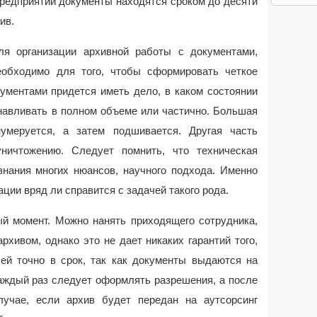
предприятии документы находятся сроком до десяти
ив.
ля организации архивной работы с документами,
еобходимо для того, чтобы сформировать четкое
кументами придется иметь дело, в каком состоянии
анавливать в полном объеме или частично. Большая
нумеруется, а затем подшивается. Другая часть
уничтожению. Следует помнить, что техническая
знания многих нюансов, научного подхода. Именно
ции вряд ли справится с задачей такого рода.
ый момент. Можно нанять приходящего сотрудника,
рхивом, однако это не дает никаких гарантий того,
чей точно в срок, так как документы выдаются на
аждый раз следует оформлять разрешения, а после
лучае, если архив будет передан на аутсорсинг