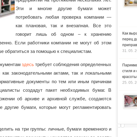
Эти и многие другие бумаги может
потребовать любая проверка компании —
как плановая, так и внезапная. Все это
Как выр
говорит лишь об одном – к хранению
перец д
венно. Если работники компании не могут об этом
приправ
ше обратиться за помощью к специалистам.
31. 05. 
документам
здесь
требует соблюдения определенных
Парикма
стиля и
я как законодательными актами, так и локальными
красоты
ормативные документы по тем или иным причинам
25. 05. 
ециалисты создадут пакет необходимых бумаг. В
ожении об архиве и архивной службе, создаются
е другие бумаги, которые могут регламентировать
елить на три группы: личные, бумаги временного и