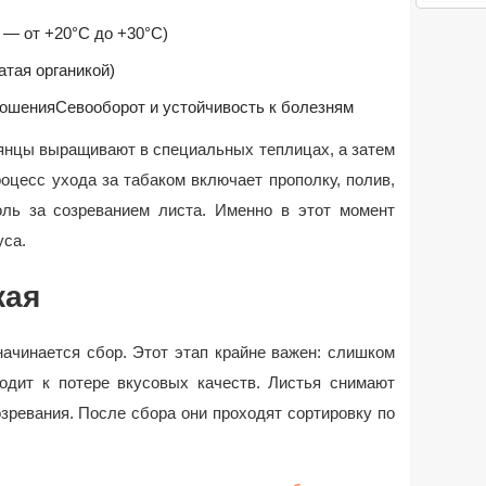
 — от +20°C до +30°C)
атая органикой)
рошения
Севооборот и устойчивость к болезням
янцы выращивают в специальных теплицах, а затем
оцесс ухода за табаком включает прополку, полив,
оль за созреванием листа. Именно в этот момент
уса.
жая
начинается сбор. Этот этап крайне важен: слишком
одит к потере вкусовых качеств. Листья снимают
зревания. После сбора они проходят сортировку по