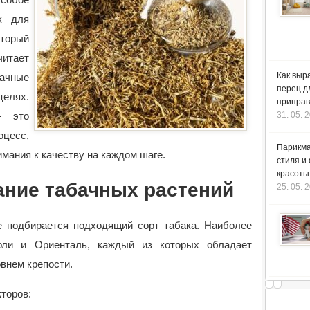
к для
оторый
итает
Как выр
ачные
перец д
елях.
приправ
— это
31. 05. 
цесс,
Парикма
имания к качеству на каждом шаге.
стиля и
красоты
ание табачных растений
25. 05. 
де подбирается подходящий сорт табака. Наиболее
рли и Ориенталь, каждый из которых обладает
внем крепости.
торов: