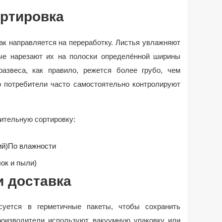
ортировка
ак направляется на переработку. Листья увлажняют
рые нарезают их на полоски определённой ширины
развеса, как правило, режется более грубо, чем
о потребители часто самостоятельно контролируют
ительную сортировку:
ий)
По влажности
лок и пыли)
и доставка
суется в герметичные пакеты, чтобы сохранить
роизводители используют вакуумную упаковку или