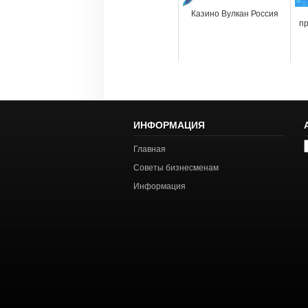
Казино Вулкан Россия
п
ИНФОРМАЦИЯ
А
Главная
с
Советы бизнесменам
Информация