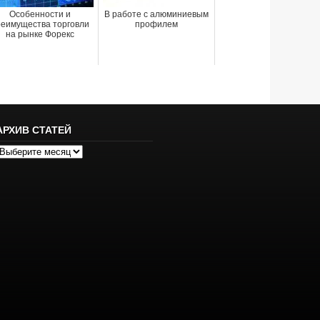
Особенности и
В работе с алюминиевым
реимущества торговли
профилем
на рынке Форекс
АРХИВ СТАТЕЙ
рхив
татей