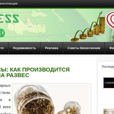
ИНФОРМАЦИЯ
ете
Недвижимость
Реклама
Советы бизнесменам
Фи
Последн
СЫ: КАК ПРОИЗВОДИТСЯ
НА РАЗВЕС
арных
ством.
ми в
I веке
Особое