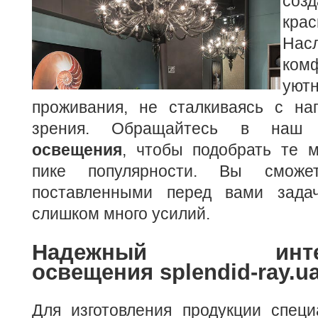
со
кра
Нас
ко
уют
проживания, не сталкиваясь с на
зрения.
Обращайтесь в на
освещения
, чтобы подобрать те м
пике популярности. Вы сможе
поставленными перед вами задач
слишком много усилий.
Надежный интерне
освещения splendid-ray.u
Для изготовления продукции специ