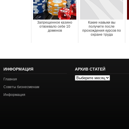
Запрещенное казино
Какие навыки вы
отвоевало себе 10
получите после
доменов
прохождения курсов по
охране труда
ИНФОРМАЦИЯ
АРХИВ СТАТЕЙ
Архив
Главная
статей
Советы бизнесменам
Информация