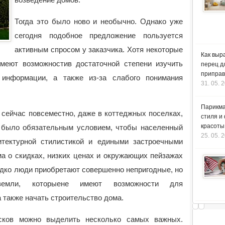
Тогда это было ново и необычно. Однако уже
сегодня подобное предложение пользуется
активным спросом у заказчика. Хотя некоторые
Как выр
меют возможностив достаточной степени изучить
перец д
приправ
 информации, а также из-за слабого понимания
31. 05. 
Парикма
 сейчас повсеместно, даже в коттеджных поселках,
стиля и
красоты
ий было обязательным условием, чтобы населенный
25. 05. 
итектурной стилистикой и едиными застроечными
а о скидках, низких ценах и окружающих пейзажах
едко люди приобретают совершенно непригодные, но
 земли, которыене имеют возможности для
 также начать строительство дома.
ков можно выделить несколько самых важных.