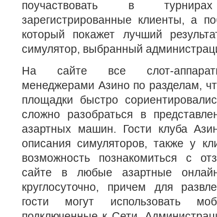
поучаствовать в турнир
зарегистрированные клиенты, а по
который покажет лучший результа
симулятор, выбранный администраци
На сайте все слот-аппарат
менеджерами Азино по разделам, чт
площадки быстро сориентировалис
сложно разобраться в представле
азартных машин. Гости клуба Азин
описания симуляторов, также у кл
возможность познакомиться с от
сайте в любые азартные онлай
круглосуточно, причем для развл
гости могут использовать моб
подключенные к Сети. Администрац