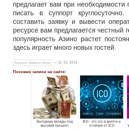
предлагает вам при необходимости
писать в суппорт круглосуточно.
составить заявку и вывести опера
ресурсе вам предлагается честный г
популярность Азино растет постоя
здесь играет много новых гостей.
— 31. 03. 2019
Финансы, кредиты, банки
Похожие записи на сайте:
Выгодные вклады под
IEO - что это в крипте и
высокий процент
отличия от ICO