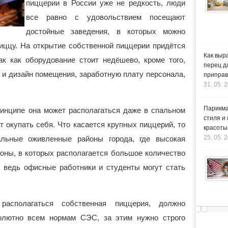
пиццерии в России уже не редкость, люди
все равно с удовольствием посещают
достойные заведения, в которых можно
иццу. На открытие собственной пиццерии придётся
Как выр
ак как оборудование стоит недёшево, кроме того,
перец д
 и дизайн помещения, заработную плату персонала,
приправ
31. 05. 
Парикма
ринципе она может располагаться даже в спальном
стиля и
т окупать себя. Что касается крупных пиццерий, то
красоты
25. 05. 
льные оживленные районы города, где высокая
оны, в которых располагается большое количество
, ведь офисные работники и студенты могут стать
асполагаться собственная пиццерия, должно
солютно всем нормам СЭС, за этим нужно строго