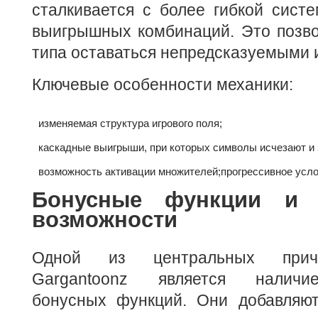
сталкивается с более гибкой сист
выигрышных комбинаций. Это позво
типа оставаться непредсказуемыми
Ключевые особенности механики:
изменяемая структура игрового поля;
каскадные выигрыши, при которых символы исчезают и
возможность активации множителей;
прогрессивное усл
Бонусные функции и 
возможности
Одной из центральных причи
Gargantoonz является наличи
бонусных функций. Они добавляют