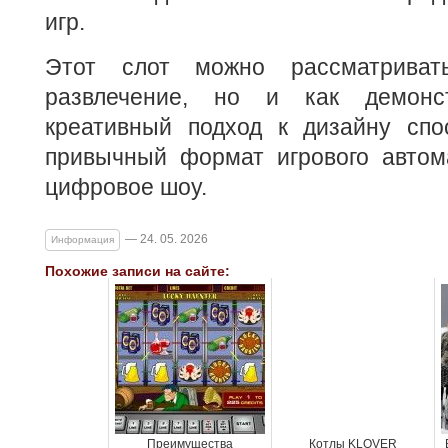
игр.
Этот слот можно рассматриват
развлечение, но и как демонс
креативный подход к дизайну спо
привычный формат игрового автом
цифровое шоу.
— 24. 05. 2026
Информация
Похожие записи на сайте:
Преимущества
Котлы KLOVER