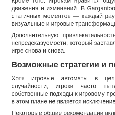
Кроме того, игрокам нравится ощу
движения и изменений. В Gargantoo
статичных моментов — каждый рау
визуальные и игровые трансформац
Дополнительную привлекательност
непредсказуемости, который заставл
игре снова и снова.
Возможные стратегии и п
Хотя игровые автоматы в це
случайности, игроки часто пыт
собственные подходы к игровому про
в этом плане не является исключени
Некоторые общие рекомендации вкл