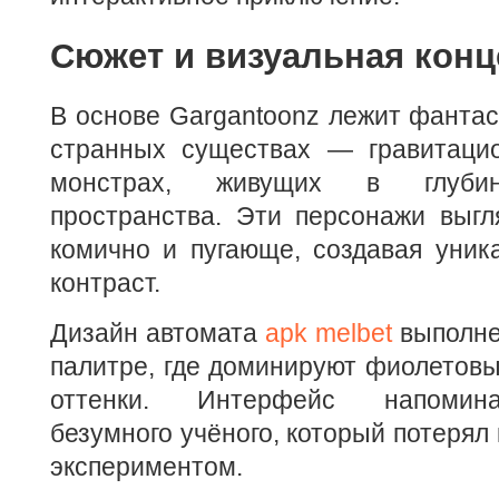
Сюжет и визуальная кон
В основе Gargantoonz лежит фантас
странных существах — гравитаци
монстрах, живущих в глубин
пространства. Эти персонажи выгл
комично и пугающе, создавая уник
контраст.
Дизайн автомата
apk melbet
выполне
палитре, где доминируют фиолетовы
оттенки. Интерфейс напомин
безумного учёного, который потерял
экспериментом.