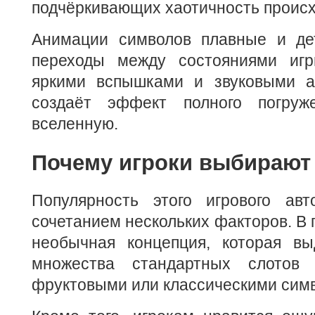
подчёркивающих хаотичность происх
Анимации символов плавные и де
переходы между состояниями игр
яркими вспышками и звуковыми а
создаёт эффект полного погру
вселенную.
Почему игроки выбирают
Популярность этого игрового авт
сочетанием нескольких факторов. В 
необычная концепция, которая в
множества стандартных слотов
фруктовыми или классическими сим