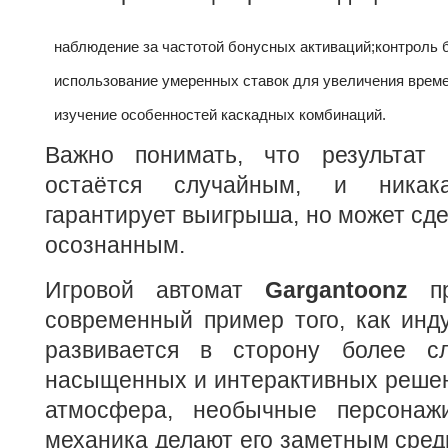
наблюдение за частотой бонусных активаций;
контроль 
использование умеренных ставок для увеличения време
изучение особенностей каскадных комбинаций.
Важно понимать, что результат 
остаётся случайным, и никак
гарантирует выигрыша, но может сде
осознанным.
Игровой автомат
Gargantoonz
пр
современный пример того, как инд
развивается в сторону более сл
насыщенных и интерактивных решен
атмосфера, необычные персонаж
механика делают его заметным сред