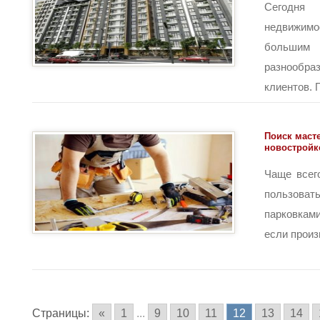
Сегодня
недвижимо
большим
разнообр
клиентов. 
Поиск маст
новостройк
Чаще всег
пользов
парковкам
если произв
Страницы:
«
1
...
9
10
11
12
13
14