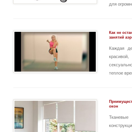
для огромно
Как не ост
занятий аэ
Каждая де
красивой
сексуальн
теплое время
Преимущест
окон
Тканевые
конструкц