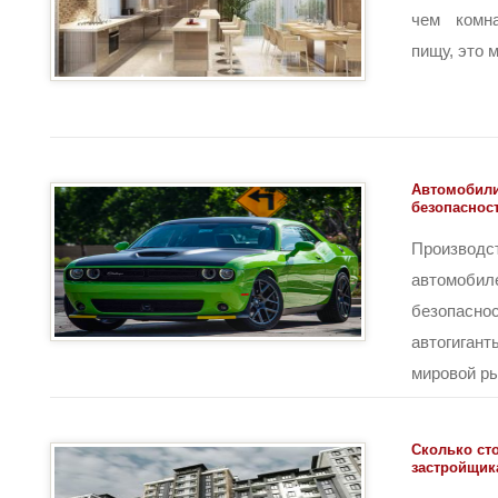
чем комн
пищу, это ме
Автомобили
безопаснос
Произв
автомобил
безопасн
автогига
мировой рын
Сколько ст
застройщик