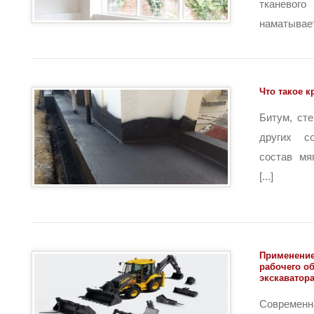
тканево
наматываетс
Что такое 
Битум, сте
других с
состав мя
[...]
Применение
рабочего о
экскаватор
Соврем