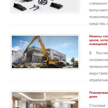
совершен
выпускаю
позволяющ
средства, с
Нюансы сно
цехов, коте
помещений
В России
полумил
промышлен
индустриа
обрабатыва
Планирован
доме
Столовая 